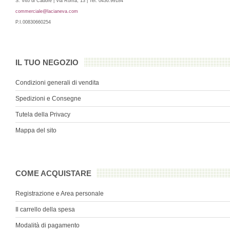
S. Vito di Cadore | Via Roma, 13 | Tel. 0436.99184
commerciale@lacianeva.com
P.I.00830660254
IL TUO NEGOZIO
Condizioni generali di vendita
Spedizioni e Consegne
Tutela della Privacy
Mappa del sito
COME ACQUISTARE
Registrazione e Area personale
Il carrello della spesa
Modalità di pagamento