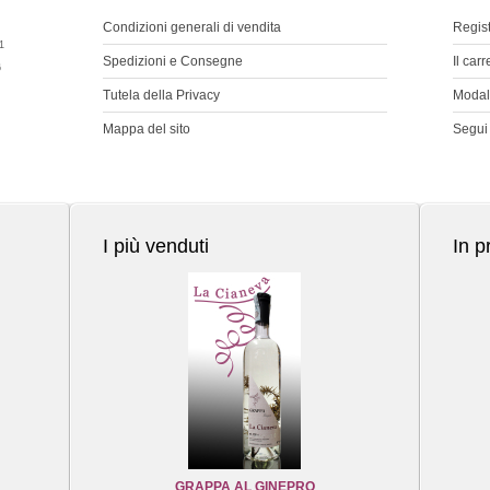
Condizioni generali di vendita
Regis
1
Spedizioni e Consegne
Il car
6
Tutela della Privacy
Modal
Mappa del sito
Segui 
I più venduti
In 
GRAPPA AL GINEPRO