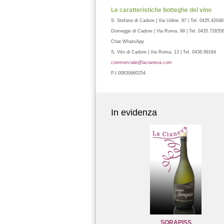
Le caratteristiche botteghe del vino
S. Stefano di Cadore | Via Udine, 97 | Tel. 0435.42048
Domegge di Cadore | Via Roma, 99 | Tel. 0435.72835
Chat WhatsApp
S. Vito di Cadore | Via Roma, 13 | Tel. 0436.99184
commerciale@lacianeva.com
P.I.00830660254
In evidenza
SORAPISS