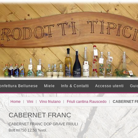
onfettura Bellunese
Miele
Info & Contatti
Accesso utenti
Guid
Home
Vini
Vino friulano
Friuli cantina Rauscedo
CABERNET F
CABERNET FRANC
CABERNET FRANC DOP GRAVE FRIULI
Bott ml750 12,50 %vol.