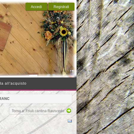
Accedi
Registrati
a all'acquisto
RANC
Torna a: Friuli cantina Rauscedo